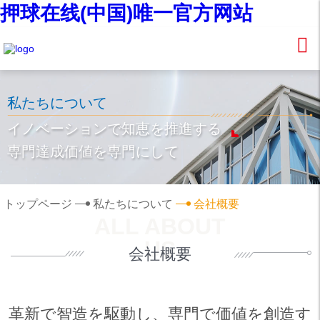
押球在线(中国)唯一官方网站
私たちについて
イノベーションで知恵を推進する
専門達成価値を専門にして
トップページ
私たちについて
会社概要
ALL ABOUT
US
会社概要
革新で智造を駆動し、専門で価値を創造す