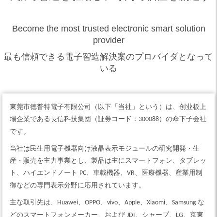
Become the most trusted electronic smart solution
provider
最も信頼できる電子智造解決案のプロバイダとなって
いる
東莞市徳普特電子有限公司（以下「当社」という）は、创业板上
場企業である長信科技集団（証券コード：
）の傘下子会社
300088
です。
当社は民生用電子機器向け液晶表示モジュールの研究開発・生
産・販売を主力事業とし、製品は主にスマートフォン、タブレッ
ト、ハイエンドノート
、車載機器、
、医療機器、産業用制
PC
VR
御などの専門表示分野に応用されています。
主な取引先は、
、
、
、
、
、
な
Huawei
OPPO
vivo
Apple
Xiaomi
Samsung
どのスマートフォンメーカー、および
、シャープ、
、京東
JDI
LG