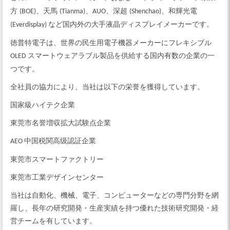
方
、天馬
、
、深超
、和輝光電
(BOE)
(Tianma)
AUO
(Shenchao)
など国内外の大手液晶ディスプレイメーカーです。
(Everdisplay)
徳普特電子は、世界の民生用電子機器メーカーにフレキシブル
スマートウェアラブル製品を供給する国内有数の企業の一
OLED
つです。
全社員の協力により、当社は以下の栄誉を獲得しています。
国家級ハイテク企業
東莞市名誉増収拡大試験点企業
中国税関高级認証企業
AEO
東莞市スマートファクトリー
東莞市工業デザインセンター
当社は自動化、機械、電子、コンピューターなどの専門分野を網
羅し、長年の研究開発・生産実績を持つ優れた技術研究開発・経
営チームを有しています。