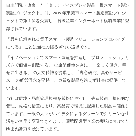
自主開発・改良した「タッチディスプレイ製品一貫スマート製造
実証プロジェクト」は、
年東莞市スマート製造実証プロジ
2019
ェクトで第
位を受賞し、省級産業インターネット模範事業に登
1
録されています。
「最も信頼される電子スマート製造ソリューションプロバイダー
になる」
ことは当社の揺るぎない追求です。
「イノベーションでスマート製造を推進し、プロフェッショナリ
ズムで価値を創造する」
の企業使命を胸に、「楽しく働き、幸
せに生きる」
の人文精神を提唱し、「専心研究、真心サービ
ス」
の経営理念を堅持し、良質な製品を絶えず社会に提供して
います。
当社は環境・品質管理規程を厳格に遵守し、先進技術、規範的な
管理、厳格な措置により、高品質で環境に配慮した製品を確保し
ています。一般の人々がハイテクによるグリーンでクリーンな生
活をいち早く享受できるよう、環境配慮型企業の実現に向けてた
ゆまぬ努力を続けています。