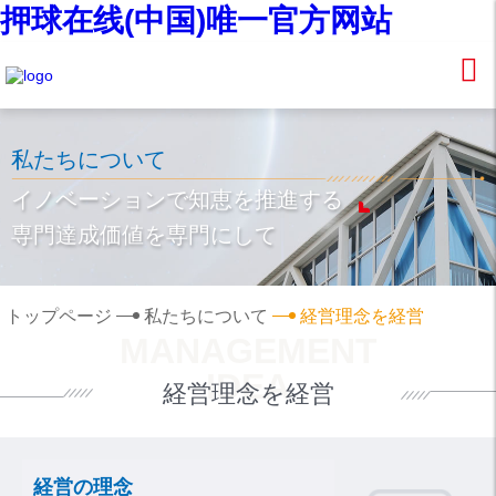
押球在线(中国)唯一官方网站
私たちについて
イノベーションで知恵を推進する
専門達成価値を専門にして
トップページ
私たちについて
経営理念を経営
MANAGEMENT
IDEA
経営理念を経営
経営の理念