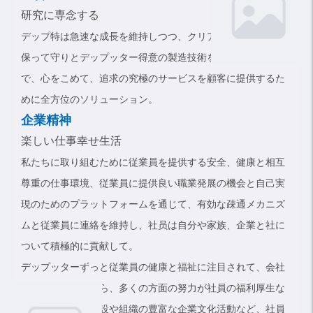
研究に専念する
デップ特は急速な成長を維持しつつ、クリアな企業の位置を
保って守りとデップッター得意の製造技術を研究する分野
で、心をこめて、追求の究極のサービスを顧客に提供するた
めに全方位のソリューション。
企業精神
楽しい仕事幸せ生活
私たちに取り組むために従業員を提供する安全、健康と相互
尊重の仕事環境、従業員に提供良い職業発展の機会と自己実
現のためのプラットフォームを通じて、有効な疎通メカニズ
ムと従業員に連絡を維持し、社员は自分や家族、企業と社に
ついて積極的に貢献して。
デップッターずっと従業員の健康と福祉に注目されて、会社
の利益を続けながら、多くの方面の努力が社員の福利厚生な
どの向上、娯楽施設や組織の豊富な企業文化活動など、社員