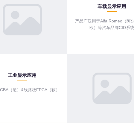
车载显示应用
产品广泛用于Alfa Romeo（阿
欧）等汽车品牌CID系
工业显示应用
CBA（硬）&线路板FPCA（软）