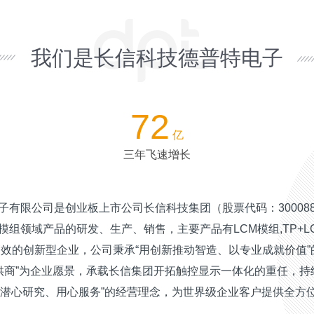
我们是长信科技德普特电子
72
亿
三年飞速增长
子有限公司是创业板上市公司长信科技集团（股票代码：30008
领域产品的研发、生产、销售，主要产品有LCM模组,TP+LCM
效的创新型企业，公司秉承“用创新推动智造、以专业成就价值”
供商”为企业愿景，承载长信集团开拓触控显示一体化的重任，持
“潜心研究、用心服务”的经营理念，为世界级企业客户提供全方