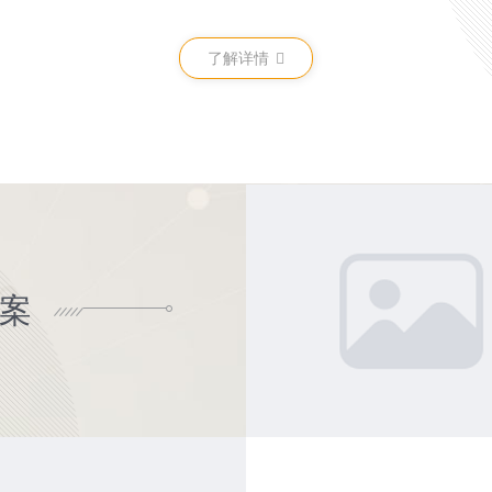
了解详情
n
案