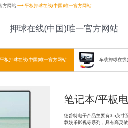
官方网站
平板押球在线(中国)唯一官方网站
押球在线(中国)唯一官方网站
平板押球在线(中国)唯一官方网站
车载押球在线
笔记本/平板
德普特电子产品主要有3.5英寸至
载娱乐影视等系列，具有高灵敏