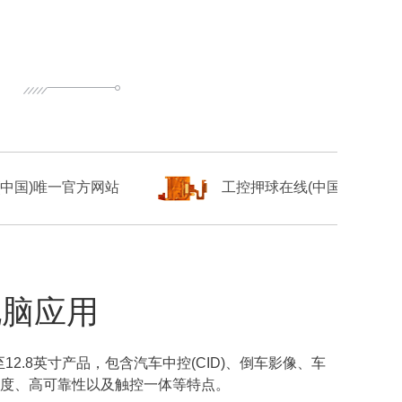
(中国)唯一官方网站
工控押球在线(中国)唯一官
电脑应用
12.8英寸产品，包含汽车中控(CID)、倒车影像、车
度、高可靠性以及触控一体等特点。