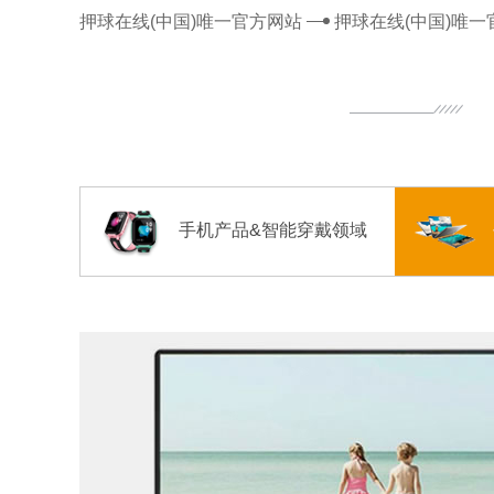
押球在线(中国)唯一官方网站
押球在线(中国)唯一
手机产品&智能穿戴领域