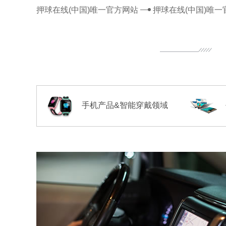
押球在线(中国)唯一官方网站
押球在线(中国)唯一
手机产品&智能穿戴领域