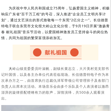
为庆祝中华人民共和国成立75周年，弘扬爱国主义精神，积极
响应广东省“百千万工程”的号召，深入推进“企业员工文明共享计
划”，通过文艺演出的形式致敬每一个东莞“2亿分之一”。长信德普
特电子联合东莞市文化馆大岭山文化分馆，于9月19日开展“激扬青
春 献礼祖国”音乐节活动，以爱国精神激发员工坚持奋斗的岗位热
情，共同为祖国的繁荣富强添砖加瓦。
大
岭山镇党委委员叶淑帆，副镇长黄志立，大片美村党支部书
记叶国强，以及各主办单位代表莅临现场。长信德普特电子作为本
次承办方之一，由首席执行总裁仇泽军带领公司管理班子及各部门
负责人出席本次活动。本场音乐会由多个乐队及个人表演者以激昂
澎湃的旋律搭配铿锵有力的歌声，深情演绎，共500余人观看演
出。