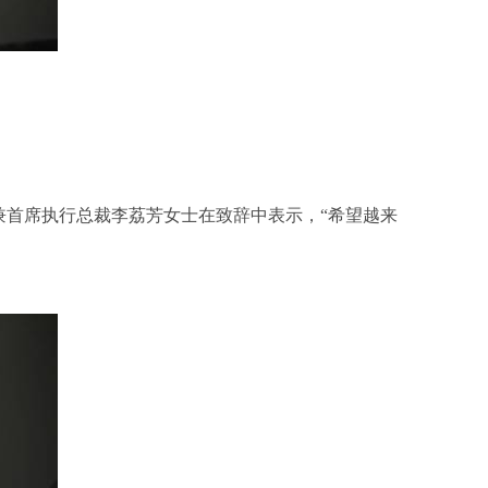
兼首席执行总裁李荔芳女士在致辞中表示，“希望越来