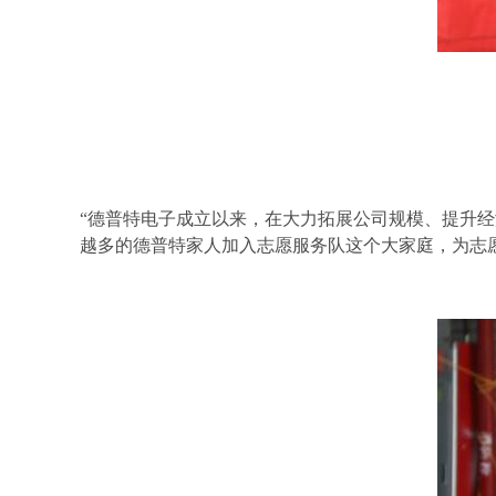
“德普特电子成立以来，在大力拓展公司规模、提升经
越多的德普特家人加入志愿服务队这个大家庭，为志