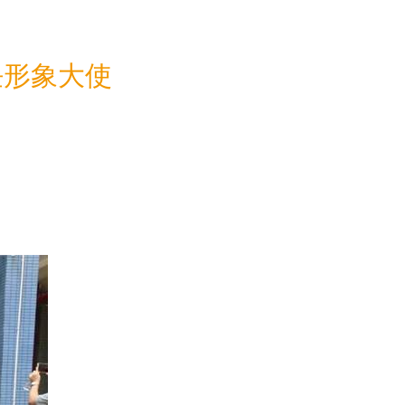
任形象大使