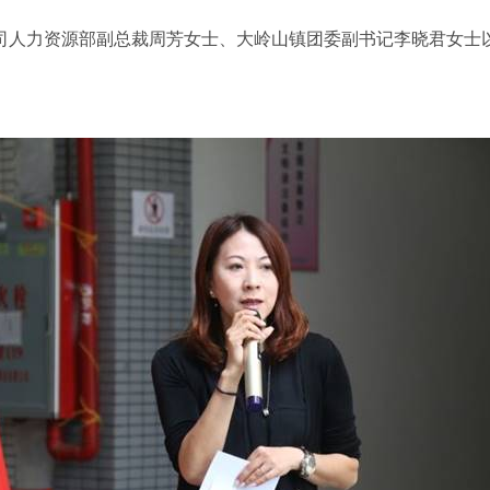
司人力资源部副总裁周芳女士、大岭山镇团委副书记李晓君女士