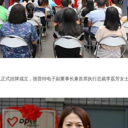
队正式挂牌成立，德普特电子副董事长兼首席执行总裁李荔芳女