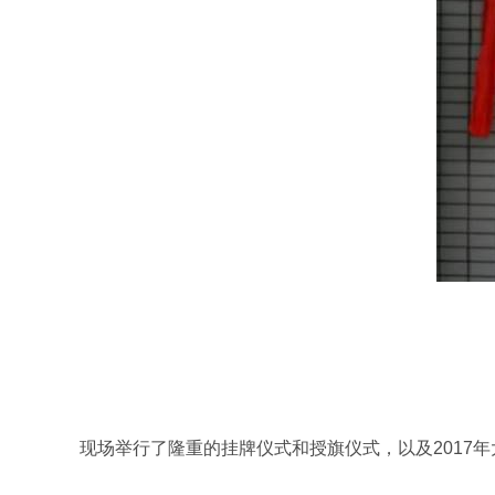
现场举行了隆重的挂牌仪式和授旗仪式，以及
2017
年