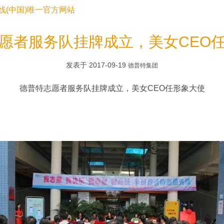
线(中国)唯一官方网站
愿者服务队挂牌成立，美女CEO
发表于 2017-09-19
德普特集团
德普特志愿者服务队挂牌成立，美女
CEO
任形象大使