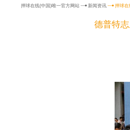
押球在线(中国)唯一官方网站
新闻资讯
押球在
德普特志