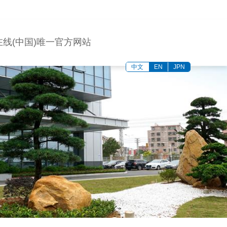
在线(中国)唯一官方网站
中文
EN
JPN