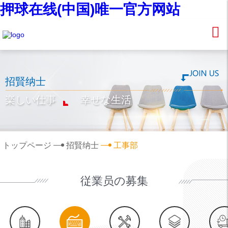
押球在线(中国)唯一官方网站
招賢纳士
楽しい仕事
幸せな生活
トップページ
招賢纳士
工事部
従業员の募集