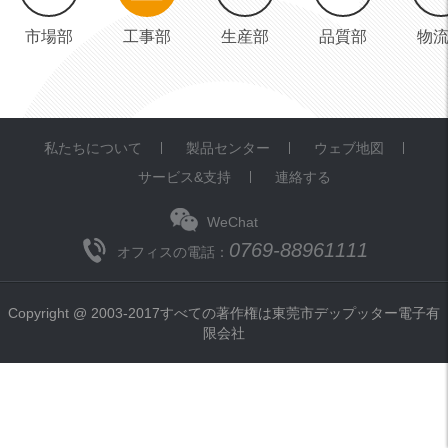
市場部
工事部
生産部
品質部
物
私たちについて
製品センター
ウェブ地図
サービス&支持
連絡する
WeChat
0769-88961111
オフィスの電話：
Copyright @ 2003-2017すべての著作権は東莞市デップッター電子有
限会社