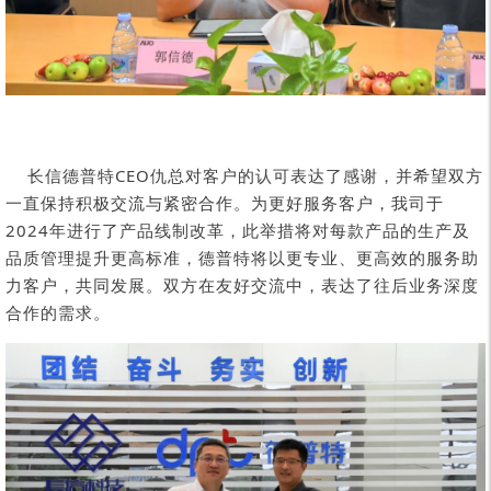
长信德普特CEO仇总对客户的认可表达了感谢，并希望双方
一直保持积极交流与紧密合作。为更好服务客户，我司于
2024年进行了产品线制改革，此举措将对每款产品的生产及
品质管理提升更高标准，德普特将以更专业、更高效的服务助
力客户，共同发展。双方在友好交流中，表达了往后业务深度
合作的需求。