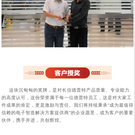
这块沉甸甸的奖牌，是对长信德普特产品质量、专业能力
的高度认可，这份荣誉属于每一位德普特员工，这是对大家工
作成果的肯定，更是激励与责任。我们将持续秉承“成为最值得
信赖的电子智造解决方案提供商”的企业愿景，成为客户的重要
伙伴，携手并进，共创辉煌
。