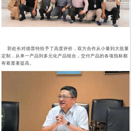
郭处长对德普特给予了高度评价，双方合作从小量到大批量
定制，从单一产品到多元化产品组合，交付产品的各项指标都
有着显著提高。