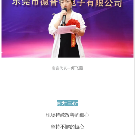
何飞燕
发言代表—
何为“三心”
现场持续改善的细心
坚持不懈的恒心