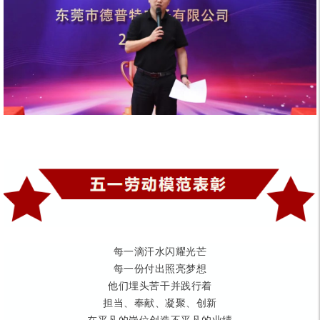
每一滴汗水闪耀光芒
每一份付出照亮梦想
他们埋头苦干并践行着
担当、奉献、凝聚、创新
在平凡的岗位创造不平凡的业绩