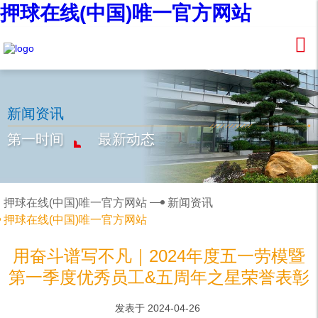
押球在线(中国)唯一官方网站
新闻资讯
第一时间
最新动态
押球在线(中国)唯一官方网站
新闻资讯
押球在线(中国)唯一官方网站
用奋斗谱写不凡｜2024年度五一劳模暨
第一季度优秀员工&五周年之星荣誉表彰
发表于 2024-04-26