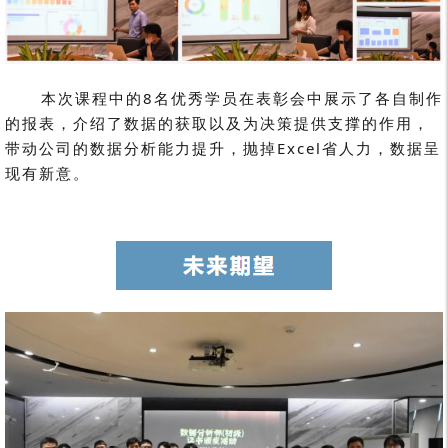
本次课程中的8名优秀学员在表彰会中展示了各自制作
的报表，介绍了数据的获取以及为决策提供支撑的作用，
带动公司的数据分析能力
提升，抛掉Excel省人力，数据呈
现有新意。