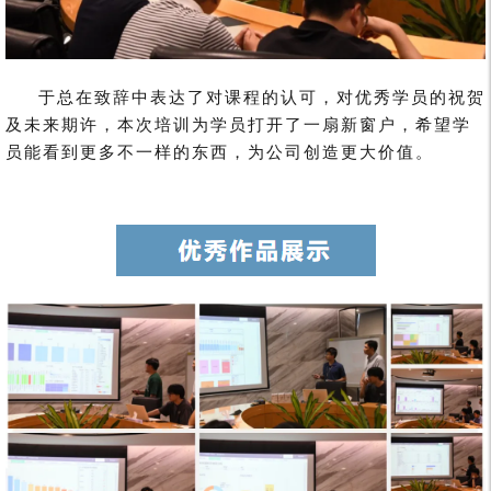
于总在致辞中表达了对课程的认可，对优秀学员的祝贺
及未来期许，本次培训为学员打开了一扇新窗户，希望学
员能看到更多不一样的东西，为公司创造更大价值。