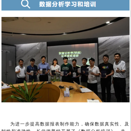
为进一步提高数据报表制作能力，确保数据真实性、及
时性和准确性，长信德普特开展了《数据分析培训》，共