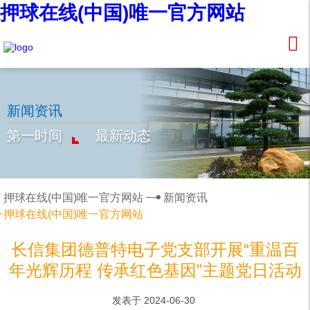
押球在线(中国)唯一官方网站
新闻资讯
第一时间
最新动态
押球在线(中国)唯一官方网站
新闻资讯
押球在线(中国)唯一官方网站
长信集团德普特电子党支部开展“重温百
年光辉历程 传承红色基因”主题党日活动
发表于 2024-06-30