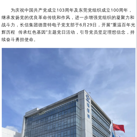
为庆祝中国共产党成立103周年及东莞党组织成立100周年，
继承发扬党的优良革命传统和作风，进一步增强党组织的凝聚力和
战斗力，长信集团德普特电子党支部于6月29日，开展“重温百年光
辉历程 传承红色基因”主题党日活动，引导党员坚定理想信念，持
续奋斗勇担使命。