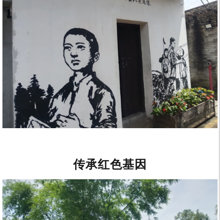
传承红色基因