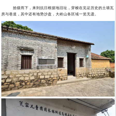
拾级而下，来到抗日根据地旧址，穿梭在见证历史的土墙瓦
房与巷道，其中还有地势沙盘，大岭山各区域一览无遗。