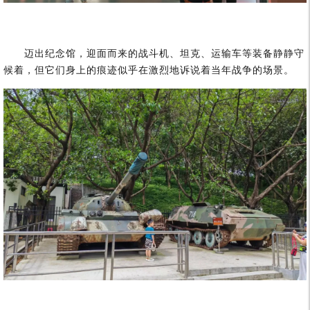
迈出纪念馆，迎面而来的战斗机、坦克、运输车等装备静静守
候着，但它们身上的痕迹似乎在激烈
地诉说着当年战争的场景。