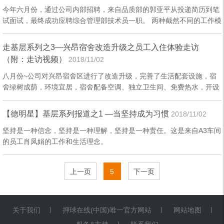
今年六月份，通过公司内部招聘，来自品质部的郭亚平从投递简历到笔
试面试，最终成功应聘综合管理部技术员一职。 两种截然不同的工作模
式，郭亚平和我们分享了这其中的心路历程。
走基层系列之3—兴昂宿舍改造升级之员工入住体验走访
（附：走访视频）
2018/11/02
八月份~公司对兴昂宿舍区进行了改造升级，完善了生活配套设施，宿
舍绿树成荫，环境宜居，宿舍配备空调、独立卫生间、免费热水，开设
生活超市，设立图书室、台球室、乒乓球室、电视房等康乐设施。
【德明星】基层系列报道之1 —当坚持成为习惯
2018/11/02
坚持是一种信念，坚持是一种理解，坚持是一种责任。这是来自A3车间
的员工肖凤娟的工作和生活理念。
上一页
5
下一页
关于我们
押球在线(中国)唯一官方网站
网站地图