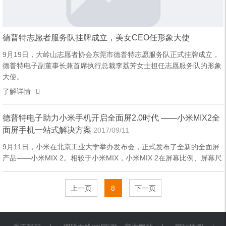
德普特志愿者服务队挂牌成立，美女CEO任形象大使
9月19日，大岭山志愿者协会东莞市德普特志愿服务队正式挂牌成立，
德普特电子副董事长兼首席执行总裁李荔芳女士担任志愿服务队的形象
大使。
了解详情
德普特电子助力小米手机开启全面屏2.0时代 ——小米MIX2全
面屏手机一站式解决方案
2017/09/11
9月11日，小米在北京工业大学举办发布会，正式发布了全新的全面屏
产品——小米MIX 2。相较于小米MIX，小米MIX 2在屏幕比例、屏幕尺
寸、机身重量、陶瓷工艺、通话质量以及拍照方面进行了全面升级。
MIX2S使用Unibody全陶瓷以及曲面陶瓷机身，其中手机搭载的5.99寸
上一页
8
下一页
全面屏更是惊艳全场，开启全面屏2.0时代。