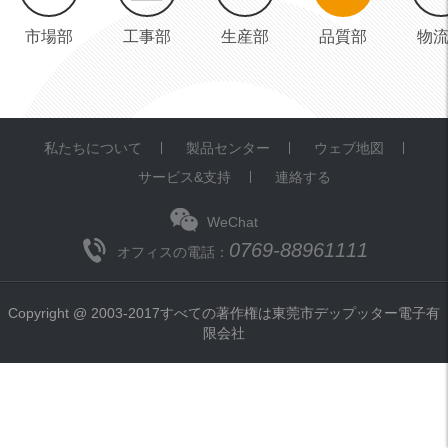
市場部
工事部
生産部
品質部
物
私たちについて
製品センター
ウェブ地図
サービス&支持
連絡する
WeChat
0769-88961111
オフィスの電話：
Copyright @ 2003-2017すべての著作権は東莞市デップッター電子有
限会社