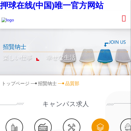
押球在线(中国)唯一官方网站
招賢纳士
楽しい仕事
幸せな生活
トップページ
招賢纳士
品質部
キャンパス求人