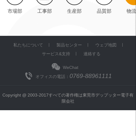
市場部
工事部
生産部
品質部
物
私たちについて
製品センター
ウェブ地図
サービス&支持
連絡する
WeChat
0769-88961111
オフィスの電話：
Copyright @ 2003-2017すべての著作権は東莞市デップッター電子有
限会社