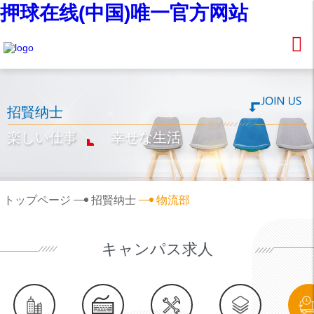
押球在线(中国)唯一官方网站
招賢纳士
楽しい仕事
幸せな生活
トップページ
招賢纳士
物流部
キャンパス求人